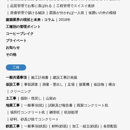
品質管理でお客に喜ばれる
工程管理でスイスイ進捗
原価管理で儲ける秘訣
図面が分かれば一人前
仮囲いの外の模様
建築業界の現状と未来：コラム
2018年
工種別の管理ポイント
コーヒーブレイク
プライベート
お知らせ
その他
工種
一般共通事項
施工計画書
建設工事計画届
仮設工事
事前調査
測量・墨出し
足場
揚重機
仮設物
構台
クリーニング
土工事
掘削・埋戻し
山留め
地業工事
一般事項(杭)
試験及び報告書
既製コンクリート杭
場所打コンクリート杭
鋼管杭
杭頭処理
砂利、砂及び捨てコンクリート
鉄筋工事
一般事項(鉄筋)
材料(鉄筋)
加工・組立(鉄筋)
各部配筋