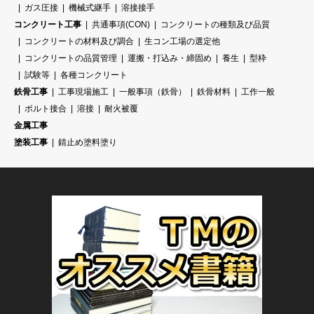
ガス圧接
機械式継手
溶接接手
コンクリート工事
共通事項(CON)
コンクリートの種類及び品質
コンクリートの材料及び調合
生コン工場の選定他
コンクリートの品質管理
運搬・打込み・締固め
養生
型枠
試験等
各種コンクリート
鉄骨工事
工事現場施工
一般事項（鉄骨）
鉄骨材料
工作一般
ボルト接合
溶接
耐火被覆
金属工事
塗装工事
錆止め塗料塗り