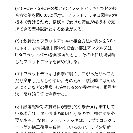
(イ) RC造・SRC造の場合のフラットデッキと型枠の接
合方法例を図6.8.3に示す。
フラットデッキは図中の横
桟木で受けるため、横桟木で受けた荷重が縦桟木で支
持できる型枠設計とする必要がある。
(ウ) 鉄骨梁とフラットデッキの接合方法の例を図6.8.4
に示す。
鉄骨梁継手部や柱取合い部はアングル又は
F.B(フラットバー)を溶接留めとし、その上に現場切断
したフラットデッキを留め付ける。
(エ) フラットデッキは衝撃に弱く、曲がったリヘこん
だり変形したりしやすい。そのため、敷設時にはめ込
みにくいなどの手戻 りが生じるので養生方法、揚重方
法、吊り治具等に注意する。
(オ) 設備配管等の貫通口が規則的な場合又は集中して
いる場合は、局部破壊の原因となるので、補強する必
要がある。
なお、フラットデッキは、リブでコンクリ
ート等の施工荷重を負担しているので、リブを切断す