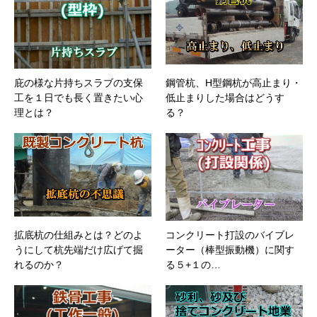
庇の様な片持ちスラブの支保
鋼管杭、H型鋼杭が高止まり・
工を１日でも長く置きたい心
低止まりした場合はどうす
理とは？
る？
拡底杭の仕組みとは？どのよ
コンクリート打設のバイブレ
うにして杭先端だけ広げて掘
ーター（棒型振動機）に関す
れるのか？
る５+１の…