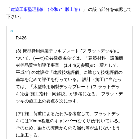
「
建築工事監理指針（令和7年版上巻）
」
の該当部分を確認して
下さい。
P.426
(3) 床型枠用鋼製デッキプレート (フ ラットデッキ)に
ついて、(―社)公共建築協会では、「建築材料・設備機
材等品質性能評価事業」(1.4.4(5)参照)の一環として、
平成4年の建設省「建設技術評価」に準じて技術評価の
基準を定めて評価を行っている。
設計・施工に当たっ
ては、「床型枠用鋼製デッキプレート (フ ラットデッ
キ)設計施工指針・同解説」が参考になる。
フラットデ
ッキの施工上の要点を次に示す。
(ア) 施工荷重によるたわみを考慮して、フラットデッ
キには10mm程度のキャンバー(むくり)が付いている。
そのため、梁との隙間からのろ漏れ等が生じないよう
に施工する。