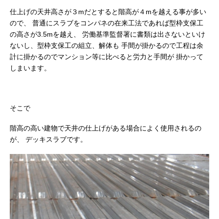
仕上げの天井高さが３mだとすると階高が４mを越える事が多い
ので、
普通にスラブをコンパネの在来工法であれば型枠支保工
の高さが3.5mを越え、
労働基準監督署に書類は出さないといけ
ないし、型枠支保工の組立、解体も
手間が掛かるので工程は余
計に掛かるのでマンション等に比べると労力と手間が
掛かって
しまいます。
そこで
階高の高い建物で天井の仕上げがある場合によく使用されるの
が、
デッキスラブです。