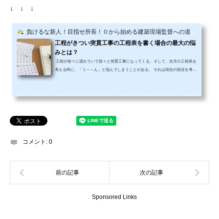
↓ ↓ ↓
負けるな新人！目指せ所長！０から始める建築現場監督への道
工程がきつい突貫工事の工程表を書く場合の最大の悩
みとは？
工程が徐々に遅れていて段々と突貫工事になってくる。そして、次月の工程表を
考える時に、「う～～ん」と悩んでしまうことがある。 それは現在の状況を考え
て工程表の線を引くと工期内に終わらないことになってしまう。 だからと言って
工期末から工程を書くと、現状が全く工程に追いついていない絵空事のような工
程表になるのだ。 結局「この工事って終わるのか？」という不安がどんどん湧い
てきて、どのような工程を書いたら良いか分からなくなる時が有るよね。 しかし
工期末まで残り数ヶ月となったら、工...
コメント:
0
Sponsored Links