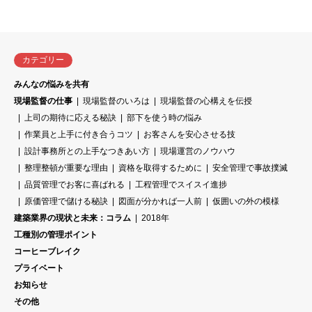
カテゴリー
みんなの悩みを共有
現場監督の仕事
現場監督のいろは
現場監督の心構えを伝授
上司の期待に応える秘訣
部下を使う時の悩み
作業員と上手に付き合うコツ
お客さんを安心させる技
設計事務所との上手なつきあい方
現場運営のノウハウ
整理整頓が重要な理由
資格を取得するために
安全管理で事故撲滅
品質管理でお客に喜ばれる
工程管理でスイスイ進捗
原価管理で儲ける秘訣
図面が分かれば一人前
仮囲いの外の模様
建築業界の現状と未来：コラム
2018年
工種別の管理ポイント
コーヒーブレイク
プライベート
お知らせ
その他