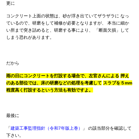
更に
コンクリート上面の状態は、砂が浮き出ていてザラザラに
なっ
ているので、研磨をして補修が必要となりますが、
本当に細か
い所まで突き詰めると、研磨する事により、
「断面欠損」して
しまう恐れがあります。
だから
雨の日にコンクリートを打設する場合で、左官さんによる
押え
のある部位では、床の研磨などの処理を考慮して
スラブを５mm
程度高く打設するという方法も有効ですよ。
最後に
「
建築工事監理指針（令和7年版上巻）
」
の該当部分を確認して
下さい。