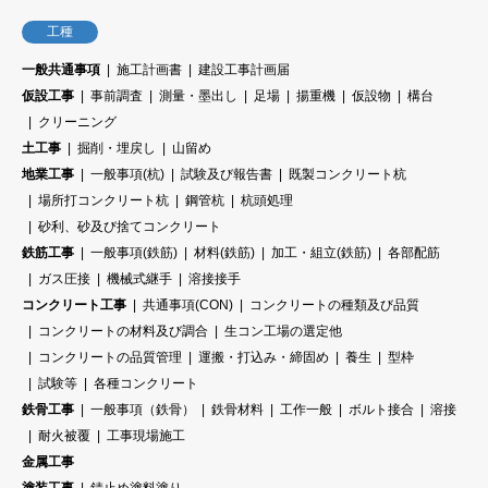
工種
一般共通事項
施工計画書
建設工事計画届
仮設工事
事前調査
測量・墨出し
足場
揚重機
仮設物
構台
クリーニング
土工事
掘削・埋戻し
山留め
地業工事
一般事項(杭)
試験及び報告書
既製コンクリート杭
場所打コンクリート杭
鋼管杭
杭頭処理
砂利、砂及び捨てコンクリート
鉄筋工事
一般事項(鉄筋)
材料(鉄筋)
加工・組立(鉄筋)
各部配筋
ガス圧接
機械式継手
溶接接手
コンクリート工事
共通事項(CON)
コンクリートの種類及び品質
コンクリートの材料及び調合
生コン工場の選定他
コンクリートの品質管理
運搬・打込み・締固め
養生
型枠
試験等
各種コンクリート
鉄骨工事
一般事項（鉄骨）
鉄骨材料
工作一般
ボルト接合
溶接
耐火被覆
工事現場施工
金属工事