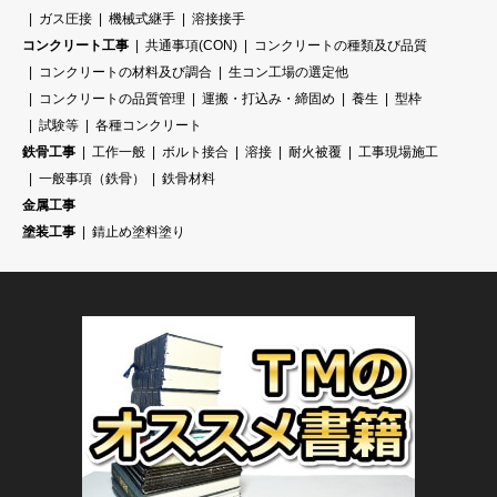
ガス圧接
機械式継手
溶接接手
コンクリート工事
共通事項(CON)
コンクリートの種類及び品質
コンクリートの材料及び調合
生コン工場の選定他
コンクリートの品質管理
運搬・打込み・締固め
養生
型枠
試験等
各種コンクリート
鉄骨工事
工作一般
ボルト接合
溶接
耐火被覆
工事現場施工
一般事項（鉄骨）
鉄骨材料
金属工事
塗装工事
錆止め塗料塗り