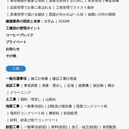
整理整頓が重要な理由
資格を取得するために
安全管理で事故撲滅
品質管理でお客に喜ばれる
工程管理でスイスイ進捗
原価管理で儲ける秘訣
図面が分かれば一人前
仮囲いの外の模様
建築業界の現状と未来：コラム
2018年
工種別の管理ポイント
コーヒーブレイク
プライベート
お知らせ
その他
工種
一般共通事項
施工計画書
建設工事計画届
仮設工事
事前調査
測量・墨出し
足場
揚重機
仮設物
構台
クリーニング
土工事
掘削・埋戻し
山留め
地業工事
一般事項(杭)
試験及び報告書
既製コンクリート杭
場所打コンクリート杭
鋼管杭
杭頭処理
砂利、砂及び捨てコンクリート
鉄筋工事
一般事項(鉄筋)
材料(鉄筋)
加工・組立(鉄筋)
各部配筋