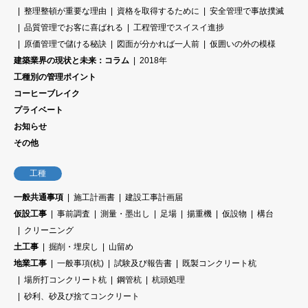
整理整頓が重要な理由
資格を取得するために
安全管理で事故撲滅
品質管理でお客に喜ばれる
工程管理でスイスイ進捗
原価管理で儲ける秘訣
図面が分かれば一人前
仮囲いの外の模様
建築業界の現状と未来：コラム
2018年
工種別の管理ポイント
コーヒーブレイク
プライベート
お知らせ
その他
工種
一般共通事項
施工計画書
建設工事計画届
仮設工事
事前調査
測量・墨出し
足場
揚重機
仮設物
構台
クリーニング
土工事
掘削・埋戻し
山留め
地業工事
一般事項(杭)
試験及び報告書
既製コンクリート杭
場所打コンクリート杭
鋼管杭
杭頭処理
砂利、砂及び捨てコンクリート