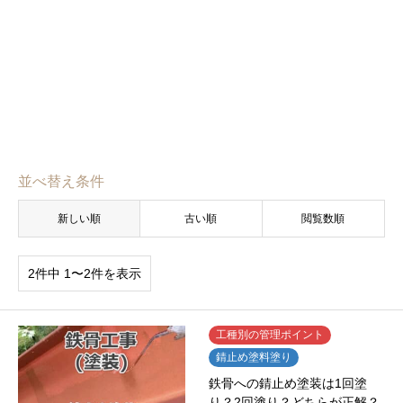
並べ替え条件
新しい順
古い順
閲覧数順
2件中 1〜2件を表示
工種別の管理ポイント
錆止め塗料塗り
鉄骨への錆止め塗装は1回塗
り？2回塗り？どちらが正解？