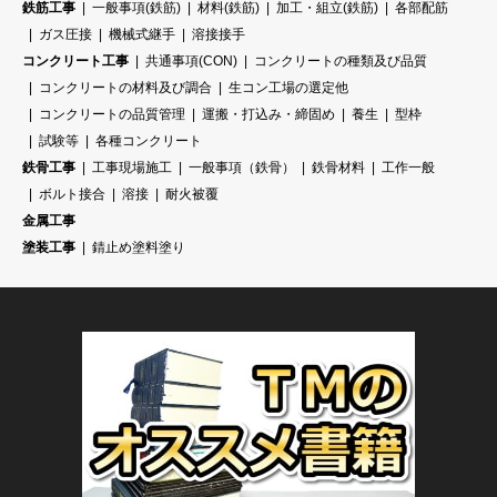
鉄筋工事
一般事項(鉄筋)
材料(鉄筋)
加工・組立(鉄筋)
各部配筋
ガス圧接
機械式継手
溶接接手
コンクリート工事
共通事項(CON)
コンクリートの種類及び品質
コンクリートの材料及び調合
生コン工場の選定他
コンクリートの品質管理
運搬・打込み・締固め
養生
型枠
試験等
各種コンクリート
鉄骨工事
工事現場施工
一般事項（鉄骨）
鉄骨材料
工作一般
ボルト接合
溶接
耐火被覆
金属工事
塗装工事
錆止め塗料塗り