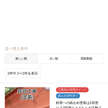
並べ替え条件
新しい順
古い順
閲覧数順
2件中 1〜2件を表示
工種別の管理ポイント
錆止め塗料塗り
鉄骨への錆止め塗装は1回塗
り？2回塗り？どちらが正解？