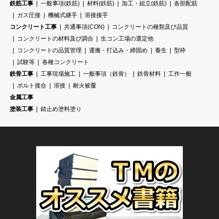
鉄筋工事
一般事項(鉄筋)
材料(鉄筋)
加工・組立(鉄筋)
各部配筋
ガス圧接
機械式継手
溶接接手
コンクリート工事
共通事項(CON)
コンクリートの種類及び品質
コンクリートの材料及び調合
生コン工場の選定他
コンクリートの品質管理
運搬・打込み・締固め
養生
型枠
試験等
各種コンクリート
鉄骨工事
工事現場施工
一般事項（鉄骨）
鉄骨材料
工作一般
ボルト接合
溶接
耐火被覆
金属工事
塗装工事
錆止め塗料塗り