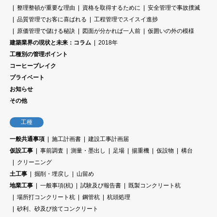
整理整頓が重要な理由
資格を取得するために
安全管理で事故撲滅
品質管理でお客に喜ばれる
工程管理でスイスイ進捗
原価管理で儲ける秘訣
図面が分かれば一人前
仮囲いの外の模様
建築業界の現状と未来：コラム
2018年
工種別の管理ポイント
コーヒーブレイク
プライベート
お知らせ
その他
工種
一般共通事項
施工計画書
建設工事計画届
仮設工事
事前調査
測量・墨出し
足場
揚重機
仮設物
構台
クリーニング
土工事
掘削・埋戻し
山留め
地業工事
一般事項(杭)
試験及び報告書
既製コンクリート杭
場所打コンクリート杭
鋼管杭
杭頭処理
砂利、砂及び捨てコンクリート