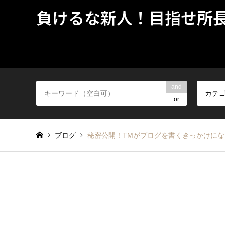
負けるな新人！目指せ所
and
カテ
or
ブログ
秘密公開！TMがブログを書くきっかけに