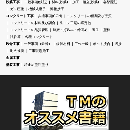
鉄筋工事
一般事項(鉄筋)
材料(鉄筋)
加工・組立(鉄筋)
各部配筋
ガス圧接
機械式継手
溶接接手
コンクリート工事
共通事項(CON)
コンクリートの種類及び品質
コンクリートの材料及び調合
生コン工場の選定他
コンクリートの品質管理
運搬・打込み・締固め
養生
型枠
試験等
各種コンクリート
鉄骨工事
一般事項（鉄骨）
鉄骨材料
工作一般
ボルト接合
溶接
耐火被覆
工事現場施工
金属工事
塗装工事
錆止め塗料塗り