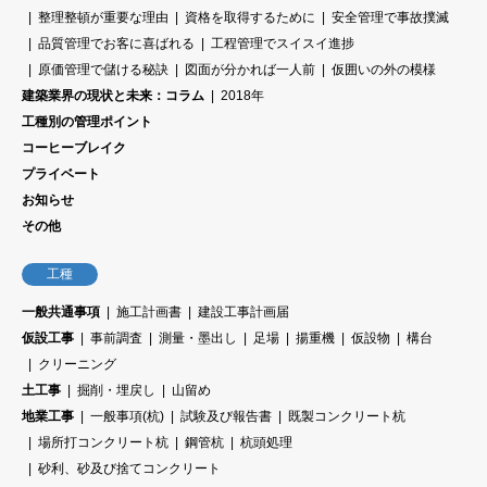
整理整頓が重要な理由
資格を取得するために
安全管理で事故撲滅
品質管理でお客に喜ばれる
工程管理でスイスイ進捗
原価管理で儲ける秘訣
図面が分かれば一人前
仮囲いの外の模様
建築業界の現状と未来：コラム
2018年
工種別の管理ポイント
コーヒーブレイク
プライベート
お知らせ
その他
工種
一般共通事項
施工計画書
建設工事計画届
仮設工事
事前調査
測量・墨出し
足場
揚重機
仮設物
構台
クリーニング
土工事
掘削・埋戻し
山留め
地業工事
一般事項(杭)
試験及び報告書
既製コンクリート杭
場所打コンクリート杭
鋼管杭
杭頭処理
砂利、砂及び捨てコンクリート