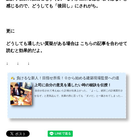
感じるので、どうしても「後回し」にされがち。
更に
どうしても通したい質疑がある場合は
こちらの記事を合わせて
読むと効果的だよ。
↓ ↓ ↓
負けるな新人！目指せ所長！０から始める建築現場監督への道
上司に自分の意見を通したい時の秘訣を伝授！
自分が任されて考えぬいた計画が出来上がった。「よ～し、絶対この計画実行さ
せるぞ」と意気込んで、先輩の所に言っても 「ダメだ」と一蹴されてしまったこ
とって、あなたには無いかな？今回は、私が実践している「自分の意見を通す秘
訣」についてお伝えしていく。 まず「ダメだ」と一蹴されてしまった時に、上司
は、あなたに対して、何か言わなかったかな？きっと、何のやり取りもなく「ダ
メだ」とは言ってないはず。 もしも何のやり取りも無く「ダメ」という判断をさ
れたのだとしたら 本当に一目見て、「ダメ」...