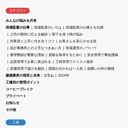
カテゴリー
みんなの悩みを共有
現場監督の仕事
現場監督のいろは
現場監督の心構えを伝授
上司の期待に応える秘訣
部下を使う時の悩み
作業員と上手に付き合うコツ
お客さんを安心させる技
設計事務所との上手なつきあい方
現場運営のノウハウ
整理整頓が重要な理由
資格を取得するために
安全管理で事故撲滅
品質管理でお客に喜ばれる
工程管理でスイスイ進捗
原価管理で儲ける秘訣
図面が分かれば一人前
仮囲いの外の模様
建築業界の現状と未来：コラム
2018年
工種別の管理ポイント
コーヒーブレイク
プライベート
お知らせ
その他
工種