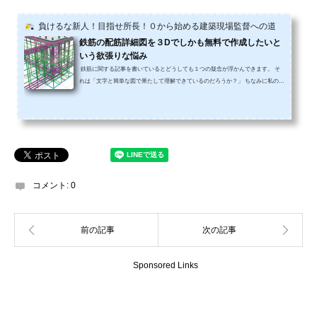
負けるな新人！目指せ所長！０から始める建築現場監督への道
鉄筋の配筋詳細図を３Dでしかも無料で作成したいと
いう欲張りな悩み
鉄筋に関する記事を書いているとどうしても１つの疑念が浮かんできます。 そ
れは「文字と簡単な図で果たして理解できているのだろうか？」 ちなみに私のブ
ログに訪れて頂いてお問い合わせなどを頂く８割の方は「建設業に身を置いて３
年以内」の方々です。実際の読者層は分かりませんが、多分相当数の方は建設業
の「初心者」に分類されるのではと感じています。 すると内容がマニアックにな
ればなるほど一度読んだだけでは理解が出来ません。別に、全ての記事が初心者
向けではなく、何年も現場経験された方でもう...
コメント:
0
Sponsored Links