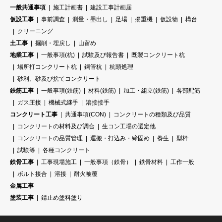
一般共通事項
施工計画書
建設工事計画届
仮設工事
事前調査
測量・墨出し
足場
揚重機
仮設物
構台
クリーニング
土工事
掘削・埋戻し
山留め
地業工事
一般事項(杭)
試験及び報告書
既製コンクリート杭
場所打コンクリート杭
鋼管杭
杭頭処理
砂利、砂及び捨てコンクリート
鉄筋工事
一般事項(鉄筋)
材料(鉄筋)
加工・組立(鉄筋)
各部配筋
ガス圧接
機械式継手
溶接接手
コンクリート工事
共通事項(CON)
コンクリートの種類及び品質
コンクリートの材料及び調合
生コン工場の選定他
コンクリートの品質管理
運搬・打込み・締固め
養生
型枠
試験等
各種コンクリート
鉄骨工事
工事現場施工
一般事項（鉄骨）
鉄骨材料
工作一般
ボルト接合
溶接
耐火被覆
金属工事
塗装工事
錆止め塗料塗り