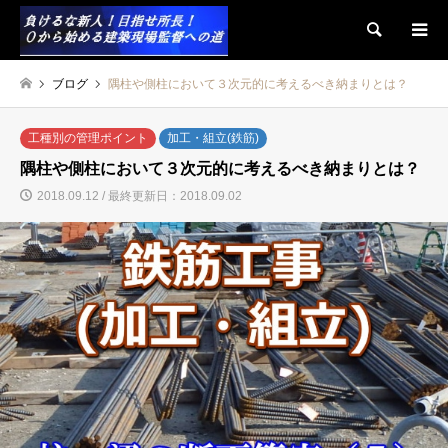
検索
ブログ
隅柱や側柱において３次元的に考えるべき納まりとは？
工種別の管理ポイント
加工・組立(鉄筋)
隅柱や側柱において３次元的に考えるべき納まりとは？
2018.09.12 / 最終更新日：2018.09.02