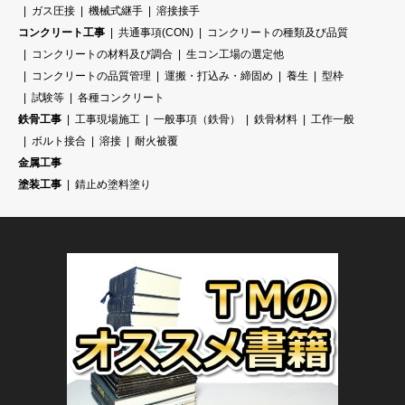
ガス圧接
機械式継手
溶接接手
コンクリート工事
共通事項(CON)
コンクリートの種類及び品質
コンクリートの材料及び調合
生コン工場の選定他
コンクリートの品質管理
運搬・打込み・締固め
養生
型枠
試験等
各種コンクリート
鉄骨工事
工事現場施工
一般事項（鉄骨）
鉄骨材料
工作一般
ボルト接合
溶接
耐火被覆
金属工事
塗装工事
錆止め塗料塗り