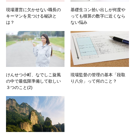
現場運営に欠かせない職長の
基礎生コン拾い出しが何度や
キーマンを見つける秘訣と
っても積算の数字に近くなら
は？
ない悩み
けんせつ小町、なでしこ旋風
現場監督の管理の基本「段取
の中で最低限準備して欲しい
り八分」って何のこと？
３つのこと(2)