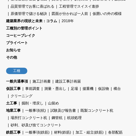
品質管理でお客に喜ばれる
工程管理でスイスイ進捗
原価管理で儲ける秘訣
図面が分かれば一人前
仮囲いの外の模様
建築業界の現状と未来：コラム
2018年
工種別の管理ポイント
コーヒーブレイク
プライベート
お知らせ
その他
工種
一般共通事項
施工計画書
建設工事計画届
仮設工事
事前調査
測量・墨出し
足場
揚重機
仮設物
構台
クリーニング
土工事
掘削・埋戻し
山留め
地業工事
一般事項(杭)
試験及び報告書
既製コンクリート杭
場所打コンクリート杭
鋼管杭
杭頭処理
砂利、砂及び捨てコンクリート
鉄筋工事
一般事項(鉄筋)
材料(鉄筋)
加工・組立(鉄筋)
各部配筋