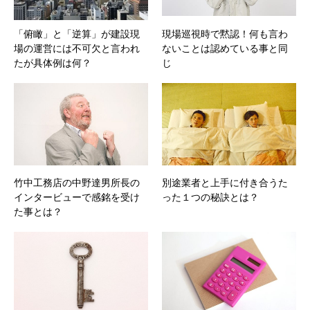
「俯瞰」と「逆算」が建設現
現場巡視時で黙認！何も言わ
場の運営には不可欠と言われ
ないことは認めている事と同
たが具体例は何？
じ
竹中工務店の中野達男所長の
別途業者と上手に付き合うた
インタービューで感銘を受け
った１つの秘訣とは？
た事とは？