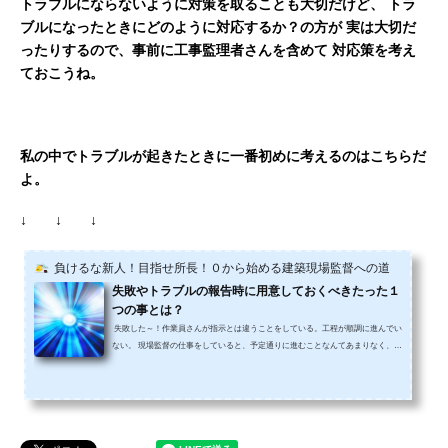
トラブルにならないように対策を取ることも大切だけど、
トラ
ブルになったときにどのように対応するか？の方が
実は大切だ
ったりするので、事前に工事監理者さんを含めて
対応策を考え
ておこうね。
私の中でトラブルが起きたときに一番初めに考えるのはこちらだ
よ。
↓ ↓ ↓
負けるな新人！目指せ所長！０から始める建築現場監督への道
失敗やトラブルの報告時に用意しておくべきたった１
つの事とは？
失敗した～！作業員さんが指示とは違うことをしている。工程が順調に進んでい
ない。 現場監督の仕事をしていると、予定通りに進むことなんてあまりなく、い
つも付きまとうのは失敗やトラブル。 しかも上司は何となく気がついている様
子。「じゃあ、報告しておくか」と重い腰を上げて、報告に向かう。 しかしあな
たはこんな報告の仕方をしていないだろうか？「◯◯が原因で、失敗しました。
すみません。……。」(終わり)「△△の業者の人数が足りなくて、工程が遅れて
います。……。」(終わり) もしも先程の様な報告...