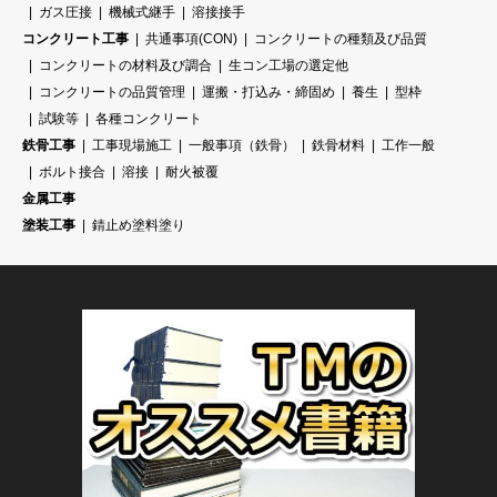
ガス圧接
機械式継手
溶接接手
コンクリート工事
共通事項(CON)
コンクリートの種類及び品質
コンクリートの材料及び調合
生コン工場の選定他
コンクリートの品質管理
運搬・打込み・締固め
養生
型枠
試験等
各種コンクリート
鉄骨工事
工事現場施工
一般事項（鉄骨）
鉄骨材料
工作一般
ボルト接合
溶接
耐火被覆
金属工事
塗装工事
錆止め塗料塗り