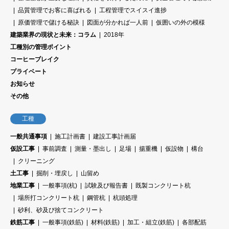
品質管理でお客に喜ばれる
工程管理でスイスイ進捗
原価管理で儲ける秘訣
図面が分かれば一人前
仮囲いの外の模様
建築業界の現状と未来：コラム
2018年
工種別の管理ポイント
コーヒーブレイク
プライベート
お知らせ
その他
工種
一般共通事項
施工計画書
建設工事計画届
仮設工事
事前調査
測量・墨出し
足場
揚重機
仮設物
構台
クリーニング
土工事
掘削・埋戻し
山留め
地業工事
一般事項(杭)
試験及び報告書
既製コンクリート杭
場所打コンクリート杭
鋼管杭
杭頭処理
砂利、砂及び捨てコンクリート
鉄筋工事
一般事項(鉄筋)
材料(鉄筋)
加工・組立(鉄筋)
各部配筋