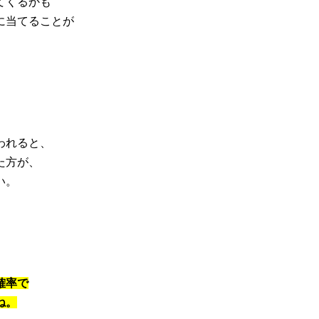
てくるかも
に当てることが
われると、
た方が、
い。
確率で
ね。