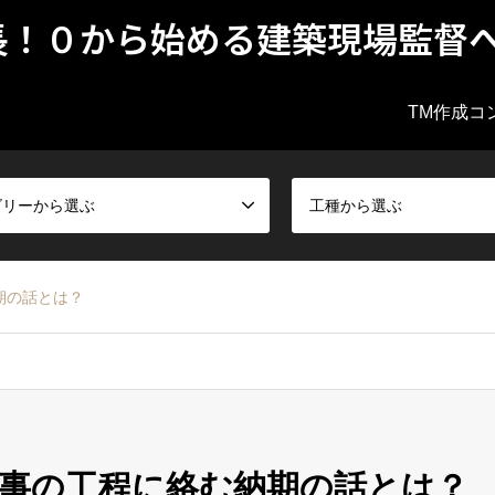
長！０から始める建築現場監督
TM作成コ
ゴリーから選ぶ
工種から選ぶ
期の話とは？
事の工程に絡む納期の話とは？