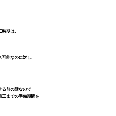
工時期は、
。
入可能なのに対し、
。
する前の話なので
着工までの準備期間を
。