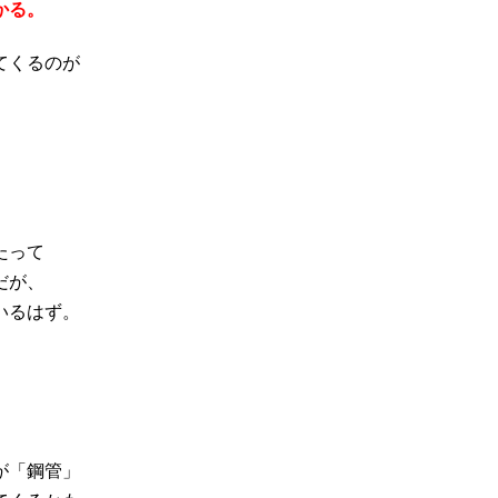
かる。
てくるのが
たって
だが、
いるはず。
が「鋼管」