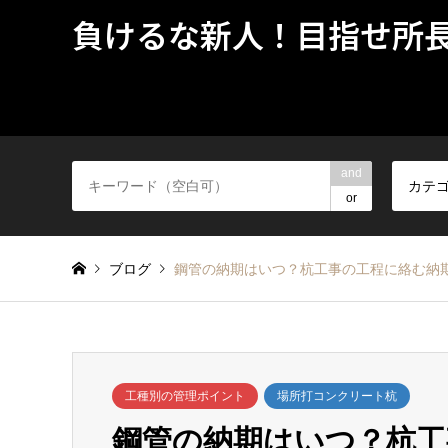
負けるな新人！目指せ所
and
カテ
or
ブログ
鋼管の納期はいつ？杭工事の工程に絡む納
工種別の管理ポイント
場所打コンクリート杭
鋼管の納期はいつ？杭工