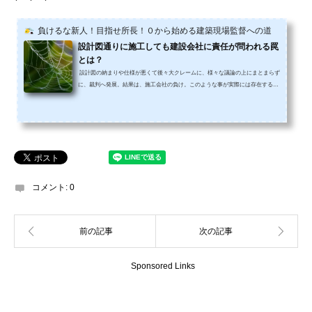
負けるな新人！目指せ所長！０から始める建築現場監督への道
設計図通りに施工しても建設会社に責任が問われる罠
とは？
設計図の納まりや仕様が悪くて後々大クレームに、様々な議論の上にまとまらず
に、裁判へ発展。結果は、施工会社の負け。このような事が実際には存在する。
「えっ、設計図通りに施工したのに？」とあなたは感じるかもしれないね。 しか
し設計図通りに施工しているだけでは、私たち施工会社の責任は逃れられないの
である。その責任を問われるのはゼネコンなどの一定規模以上の会社に限られる
のかも知れないけどね。 なぜなら施工会社として、設計図の不備について、施主
や設計事務所に対して提言する義務があるから。&nb...
コメント:
0
Sponsored Links