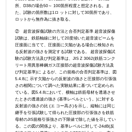
所、D38の場合50～ 100箇所程度と想定される。ま
た、試験の箇所数は1ロ ットに対して30箇所であり、
ロットから無作為に抜き取る。
② 超音波探傷試験の方法と合否判定基準
超音波探傷
試験は、鉄筋軸線に対して20度傾いた超音波ビームを
圧接面に当てて、圧接面に欠陥がある場合に検知され
る反射波の強さを測定する試験である。
超音波探傷試
験の試験方法及び判定基準は、JIS Z 3062(鉄筋コンク
リート用異形棒鋼ガス圧接部の超音波探傷試験方法及
び判定基準)に よるが、この規格の合否判定基準は、図
5.4.8に 示す欠陥からの反射波の強さと圧接部の引張強
さの相関について調べた実験結果に基づいて定められ
ている。図5.4.8において、横軸は鉄筋母材を透過させ
たときの透過波の強さ (基準レベルという。)に対する
反射波の強さの比 (エ コー高さ)を示し、縦軸には同じ
継手を引張試験して得られた圧接部の引張強さを鉄筋
母材のJIS規格引張強さの下限値で除した値を示してい
る。この図の関係より、基準レベルに対して-24dB(反