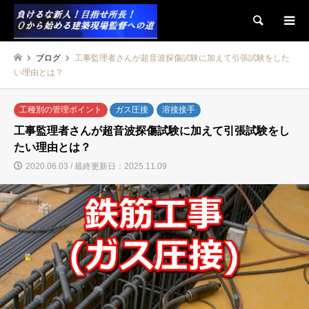
検索
ブログ
工事監理者さんが超音波探傷試験に加えて引張試験をした
い理由とは？
工種別の管理ポイント
ガス圧接
溶接接手
工事監理者さんが超音波探傷試験に加えて引張試験をし
たい理由とは？
2020.06.03 / 最終更新日：2025.11.09