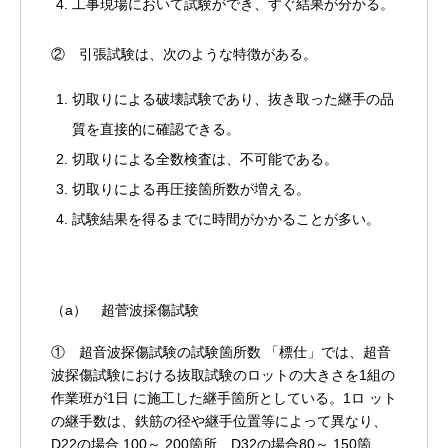
工事現場において試験ができ、すぐ結果が分かる。
② 引張試験は、次のような特徴がある。
切取りによる破壊試験であり、抜き取った継手の品
質を直接的に確認できる。
切取りによる全数検査は、不可能である。
切取りによる再圧接箇所数が増える。
試験結果を得るまでに時間がかかることが多い。
（a） 超菅波採傷試験
① 超音波探傷試験の試験箇所数
「標仕」では、超音
波探傷試験における抜取試験のロットの大きさを1組の
作業班が1日 に施工した継手箇所としている。1ロ ット
の継手数は、鉄筋の径や継手位置等によって異なり、
D22の場合 100～ 200箇所、D32の場合80～ 150箇