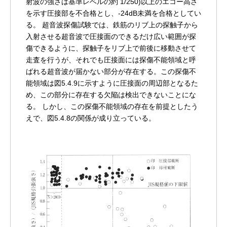
射波の強さは基準レベルの約 1/250)以上のエコー高さ
を示す圧接部を不合格とし、-24dB未満を合格としてい
る。
超音波探傷試験では、鉄筋のリブ上の探触子から
入射させる超音波で圧接面のできるだけ広い範囲が探
傷できるように、探触子をリブ上で前後に移動させて
走査を行うが、それでも圧接面には探傷不能領域と呼
ばれる超音波が届かない部分が存在する。この探傷不
能領域は図5.4.9に示すように圧接面の周辺部となるた
め、この部分に存在する欠陥は検出できないことにな
る。
しかし、この探傷不能領域の存在を前提としたう
えで、図5.4.8の関係が成り立っている。