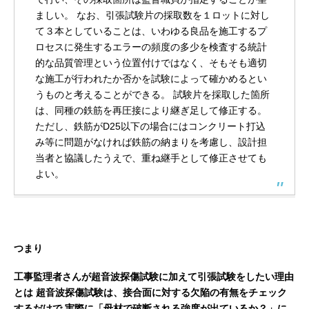
ましい。
なお、引張試験片の採取数を１ロットに対し
て３本としていることは、いわゆる良品を施工するプ
ロセスに発生するエラーの頻度の多少を検査する統計
的な品質管理という位置付けではなく、そもそも適切
な施工が行われたか否かを試験によって確かめるとい
うものと考えることができる。
試験片を採取した箇所
は、同種の鉄筋を再圧接により継ぎ足して修正する。
ただし、鉄筋がD25以下の場合にはコンクリート打込
み等に問題がなければ鉄筋の納まりを考慮し、設計担
当者と協議したうえで、重ね継手として修正させても
よい。
つまり
工事監理者さんが超音波探傷試験に加えて引張試験をしたい理由
とは
超音波探傷試験は、接合面に対する欠陥の有無をチェック
するだけで
実際に「母材で破断される強度が出ているか？」に