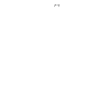
/*
*/