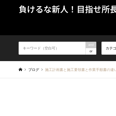
負けるな新人！目指せ所
and
カテ
or
ブログ
施工計画書と施工要領書と作業手順書の違