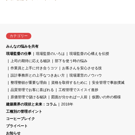
カテゴリー
みんなの悩みを共有
現場監督の仕事
現場監督のいろは
現場監督の心構えを伝授
上司の期待に応える秘訣
部下を使う時の悩み
作業員と上手に付き合うコツ
お客さんを安心させる技
設計事務所との上手なつきあい方
現場運営のノウハウ
整理整頓が重要な理由
資格を取得するために
安全管理で事故撲滅
品質管理でお客に喜ばれる
工程管理でスイスイ進捗
原価管理で儲ける秘訣
図面が分かれば一人前
仮囲いの外の模様
建築業界の現状と未来：コラム
2018年
工種別の管理ポイント
コーヒーブレイク
プライベート
お知らせ