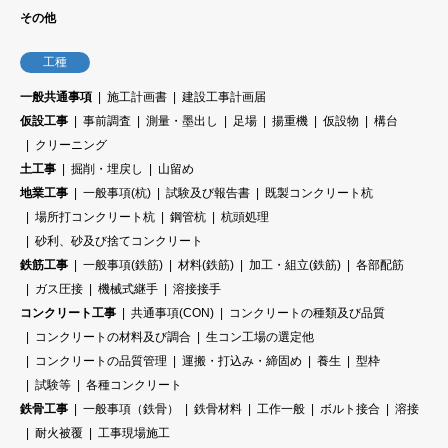
その他
工種
一般共通事項
施工計画書
建設工事計画届
仮設工事
事前調査
測量・墨出し
足場
揚重機
仮設物
構台
クリーニング
土工事
掘削・埋戻し
山留め
地業工事
一般事項(杭)
試験及び報告書
既製コンクリート杭
場所打コンクリート杭
鋼管杭
杭頭処理
砂利、砂及び捨てコンクリート
鉄筋工事
一般事項(鉄筋)
材料(鉄筋)
加工・組立(鉄筋)
各部配筋
ガス圧接
機械式継手
溶接接手
コンクリート工事
共通事項(CON)
コンクリートの種類及び品質
コンクリートの材料及び調合
生コン工場の選定他
コンクリートの品質管理
運搬・打込み・締固め
養生
型枠
試験等
各種コンクリート
鉄骨工事
一般事項（鉄骨）
鉄骨材料
工作一般
ボルト接合
溶接
耐火被覆
工事現場施工