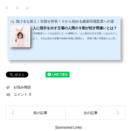
↓ ↓ ↓
負けるな新人！目指せ所長！０から始める建築現場監督への道
人に指示を出す立場の人間の９割が犯す間違いとは？
現場監督というのは会社に入った瞬間から「人に指示を出す立場」におかれてし
まう。 それは自分の技量や知識の有無に関係なく、現場で働く作業員さんに対し
ては「指示をする立場」なのだ。 しかし会社に入って「指示をする立場」になっ
た人の９割が無意識のうちに犯してしまう間違いがある。あなたは、その「間違
い」に気づいて修正しているのだろうか？もしも、「えっ何？」と感じたあなた
はこの先の内容を良く読んでほしい。 まず私の場合は、その「間違い」について
最初に先輩から教えられた。だから、今でも...
お悩み相談
コメント:
0
Sponsored Links