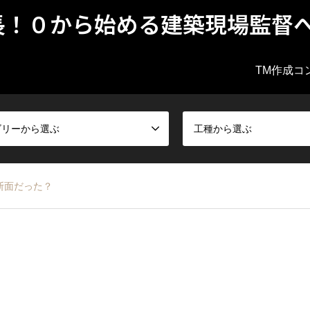
長！０から始める建築現場監督
TM作成コ
ゴリーから選ぶ
工種から選ぶ
断面だった？