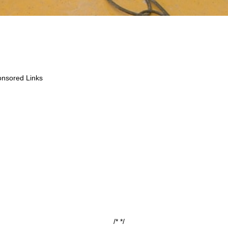
nsored Links
/*
*/