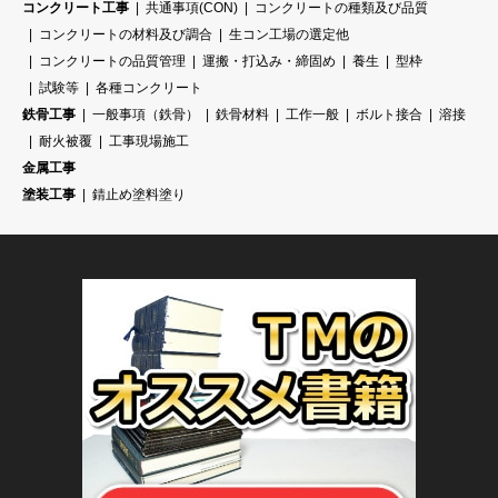
コンクリート工事
共通事項(CON)
コンクリートの種類及び品質
コンクリートの材料及び調合
生コン工場の選定他
コンクリートの品質管理
運搬・打込み・締固め
養生
型枠
試験等
各種コンクリート
鉄骨工事
一般事項（鉄骨）
鉄骨材料
工作一般
ボルト接合
溶接
耐火被覆
工事現場施工
金属工事
塗装工事
錆止め塗料塗り