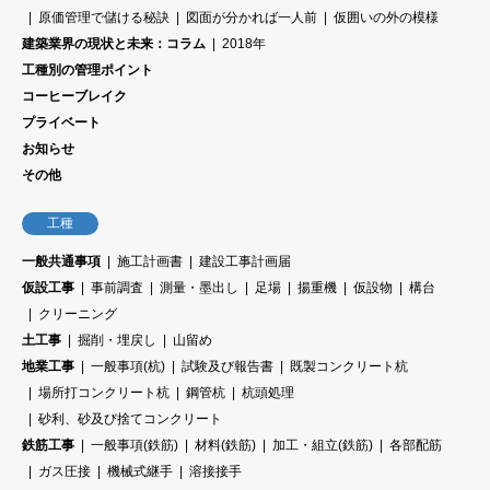
原価管理で儲ける秘訣
図面が分かれば一人前
仮囲いの外の模様
建築業界の現状と未来：コラム
2018年
工種別の管理ポイント
コーヒーブレイク
プライベート
お知らせ
その他
工種
一般共通事項
施工計画書
建設工事計画届
仮設工事
事前調査
測量・墨出し
足場
揚重機
仮設物
構台
クリーニング
土工事
掘削・埋戻し
山留め
地業工事
一般事項(杭)
試験及び報告書
既製コンクリート杭
場所打コンクリート杭
鋼管杭
杭頭処理
砂利、砂及び捨てコンクリート
鉄筋工事
一般事項(鉄筋)
材料(鉄筋)
加工・組立(鉄筋)
各部配筋
ガス圧接
機械式継手
溶接接手