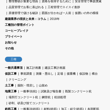
整理整頓が重要な理由
資格を取得するために
安全管理で事故撲滅
品質管理でお客に喜ばれる
工程管理でスイスイ進捗
原価管理で儲ける秘訣
図面が分かれば一人前
仮囲いの外の模様
建築業界の現状と未来：コラム
2018年
工種別の管理ポイント
コーヒーブレイク
プライベート
お知らせ
その他
工種
一般共通事項
施工計画書
建設工事計画届
仮設工事
事前調査
測量・墨出し
足場
揚重機
仮設物
構台
クリーニング
土工事
掘削・埋戻し
山留め
地業工事
一般事項(杭)
試験及び報告書
既製コンクリート杭
場所打コンクリート杭
鋼管杭
杭頭処理
砂利、砂及び捨てコンクリート
鉄筋工事
一般事項(鉄筋)
材料(鉄筋)
加工・組立(鉄筋)
各部配筋