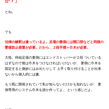
か？」
とね。
でも
法律の解釈は違っているよ。足場の妻側には開口部などと同様の
墜落防止措置が必要。だから、２段手摺＋巾木が必要。
大抵、枠組足場の妻側にはエンドストッパーが２段
ついている
はずなので後は巾木をつけなければいけないが、
妻側に巾木を
固定すると微妙にはみ出たりして
上手く取り付けることが出来
ないから個人的には嫌。
もう既に開発されていて私が知らないだけかも知れないが、
妻
側専用のシステム巾木を誰か作ってよ。
という感じだよ。