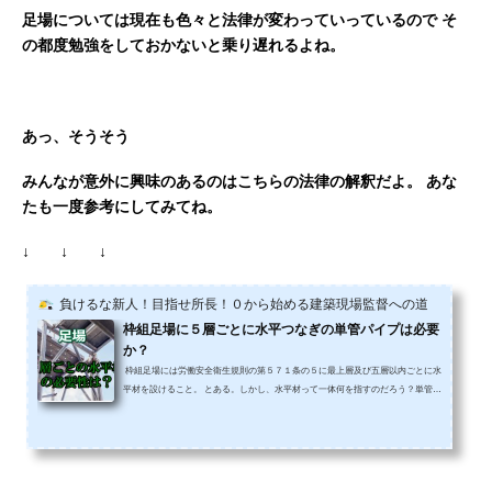
足場については現在も色々と法律が変わっていっているので
そ
の都度勉強をしておかないと乗り遅れるよね。
あっ、そうそう
みんなが意外に興味のあるのはこちらの法律の解釈だよ。
あな
たも一度参考にしてみてね。
↓ ↓ ↓
負けるな新人！目指せ所長！０から始める建築現場監督への道
枠組足場に５層ごとに水平つなぎの単管パイプは必要
か？
枠組足場には労働安全衛生規則の第５７１条の５に最上層及び五層以内ごとに水
平材を設けること。 とある。しかし、水平材って一体何を指すのだろう？単管パ
イプを回す必要って有るのだろうか？という疑問を昔持ったことがある。 なぜな
らちょうど入社して５年位経っていた頃だったけど、それまで、一度も枠組足場
で５層おきに水平つなぎの単管パイプを設置したことが無かった。 でもその時の
所長に、「いや、５層おきに必要なんだから設置しろ」と言われてしぶしぶ設置
したことがある。当然、設置しなくても良い...