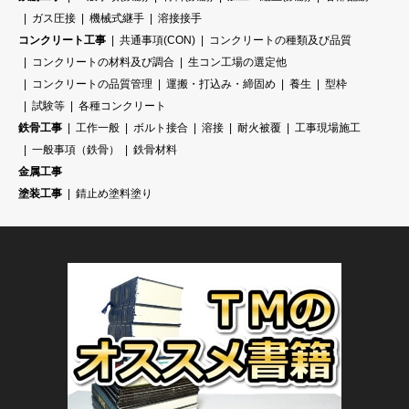
ガス圧接
機械式継手
溶接接手
コンクリート工事
共通事項(CON)
コンクリートの種類及び品質
コンクリートの材料及び調合
生コン工場の選定他
コンクリートの品質管理
運搬・打込み・締固め
養生
型枠
試験等
各種コンクリート
鉄骨工事
工作一般
ボルト接合
溶接
耐火被覆
工事現場施工
一般事項（鉄骨）
鉄骨材料
金属工事
塗装工事
錆止め塗料塗り