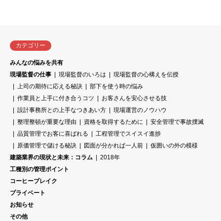
カテゴリー
みんなの悩みを共有
現場監督の仕事
現場監督のいろは
現場監督の心構えを伝授
上司の期待に応える秘訣
部下を使う時の悩み
作業員と上手に付き合うコツ
お客さんを安心させる技
設計事務所との上手なつきあい方
現場運営のノウハウ
整理整頓が重要な理由
資格を取得するために
安全管理で事故撲滅
品質管理でお客に喜ばれる
工程管理でスイスイ進捗
原価管理で儲ける秘訣
図面が分かれば一人前
仮囲いの外の模様
建築業界の現状と未来：コラム
2018年
工種別の管理ポイント
コーヒーブレイク
プライベート
お知らせ
その他