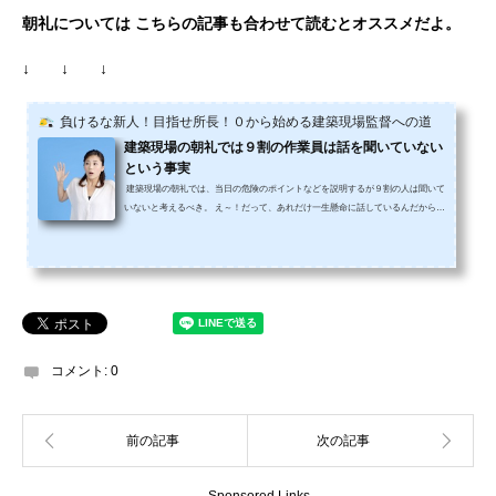
朝礼については
こちらの記事も合わせて読むとオススメだよ。
↓ ↓ ↓
負けるな新人！目指せ所長！０から始める建築現場監督への道
建築現場の朝礼では９割の作業員は話を聞いていない
という事実
建築現場の朝礼では、当日の危険のポイントなどを説明するが９割の人は聞いて
いないと考えるべき。 え～！だって、あれだけ一生懸命に話しているんだから絶
対に、みんな聞いてくれているはずだよ。と、思わず喉まで出て来そうになった
あなたに１つ質問をしよう。 例えばあなたは、小学生から高校生までの間に全校
集会などの集会でどのくらい校長先生の話を真剣に聞いていた？校長先生の話
を、１字１句逃すまいと真剣に聞いていた？ 多分、９割の人は「聞いていない」
と答えるはず。 当然、私もその９割に入...
コメント:
0
Sponsored Links