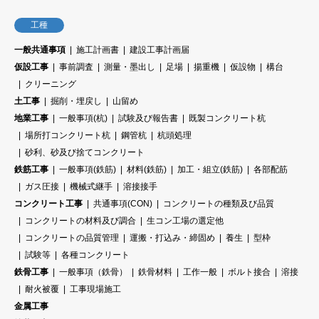
工種
一般共通事項
施工計画書
建設工事計画届
仮設工事
事前調査
測量・墨出し
足場
揚重機
仮設物
構台
クリーニング
土工事
掘削・埋戻し
山留め
地業工事
一般事項(杭)
試験及び報告書
既製コンクリート杭
場所打コンクリート杭
鋼管杭
杭頭処理
砂利、砂及び捨てコンクリート
鉄筋工事
一般事項(鉄筋)
材料(鉄筋)
加工・組立(鉄筋)
各部配筋
ガス圧接
機械式継手
溶接接手
コンクリート工事
共通事項(CON)
コンクリートの種類及び品質
コンクリートの材料及び調合
生コン工場の選定他
コンクリートの品質管理
運搬・打込み・締固め
養生
型枠
試験等
各種コンクリート
鉄骨工事
一般事項（鉄骨）
鉄骨材料
工作一般
ボルト接合
溶接
耐火被覆
工事現場施工
金属工事