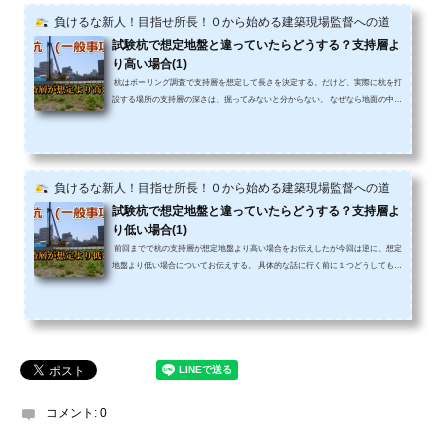
負けるな新人！目指せ所長！０から始める建築現場監督への道
試験杭で想定地盤と違っていたらどうする？支持層よ
り高い場合(1)
杭はボーリング調査で支持層を想定して長さを決定する。だけど、実際に杭を打
設する場所の支持層の深さは、掘ってみないと分からない。 なぜなら地面の中の
状況を実際に見ることは出来ないから。 そこで大抵の場合は、初めの杭を試験杭
として工事監理者さんの立ち会いのもとで施工を行うこととなる。 そして地層が
流れていなければ、所定の深さで支持層に達して、所定の長さの杭を構築して完
了となる。 しかし現場はいつも思った通りにはいかないのである。予想していた
深さよりも浅く支持層が出ることもあ...
負けるな新人！目指せ所長！０から始める建築現場監督への道
試験杭で想定地盤と違っていたらどうする？支持層よ
り低い場合(1)
前回までで杭の支持層が想定地盤より高い場合をお伝えしたが今回は逆に、想定
地盤より低い場合についてお伝えする。 具体的な話に行く前に１つどうしても伝
えておかなければいけない事があるので、よく聞いて欲しい。想定地盤より高く
支持層が出た場合で所定の深さまで掘削するとより強固な地盤まで掘り進める事
になる。 だから品質的には問題が発生しないので、敢えて設計変更を避けて来た
ケースも紹介させて頂いた。 しかし杭の想定地盤より低い所に支持層がある場合
は、 「当初設計通り」という事は有り得ない...
コメント:
0