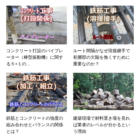
コンクリート打設のバイブレ
ルート間隔がなぜ溶接継手で
ーター（棒型振動機）に関す
初層部の欠陥を無くすために
る５+１の…
重要なのか？
鉄筋とコンクリートの強度の
建築現場で材料置き場を見れ
組み合わせとバランスの関係
ば業者のレベルが分かるとい
とは？
う理由