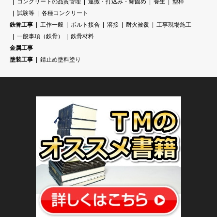
コンクリートの品質管理
運搬・打込み・締固め
養生
型枠
試験等
各種コンクリート
鉄骨工事
工作一般
ボルト接合
溶接
耐火被覆
工事現場施工
一般事項（鉄骨）
鉄骨材料
金属工事
塗装工事
錆止め塗料塗り