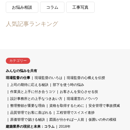
お悩み相談
コラム
工事写真
人気記事ランキング
カテゴリー
みんなの悩みを共有
現場監督の仕事
現場監督のいろは
現場監督の心構えを伝授
上司の期待に応える秘訣
部下を使う時の悩み
作業員と上手に付き合うコツ
お客さんを安心させる技
設計事務所との上手なつきあい方
現場運営のノウハウ
整理整頓が重要な理由
資格を取得するために
安全管理で事故撲滅
品質管理でお客に喜ばれる
工程管理でスイスイ進捗
原価管理で儲ける秘訣
図面が分かれば一人前
仮囲いの外の模様
建築業界の現状と未来：コラム
2018年