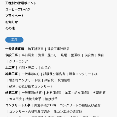
工種別の管理ポイント
コーヒーブレイク
プライベート
お知らせ
その他
工種
一般共通事項
施工計画書
建設工事計画届
仮設工事
事前調査
測量・墨出し
足場
揚重機
仮設物
構台
クリーニング
土工事
掘削・埋戻し
山留め
地業工事
一般事項(杭)
試験及び報告書
既製コンクリート杭
場所打コンクリート杭
鋼管杭
杭頭処理
砂利、砂及び捨てコンクリート
鉄筋工事
一般事項(鉄筋)
材料(鉄筋)
加工・組立(鉄筋)
各部配筋
ガス圧接
機械式継手
溶接接手
コンクリート工事
共通事項(CON)
コンクリートの種類及び品質
コンクリートの材料及び調合
生コン工場の選定他