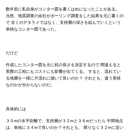
数年前に私自身がコンター図を書くはめになったことがある。
当然、地質調査の会社がボーリング調査をした結果を元に書くの
で
全くのデタラメではなく、支持層の深さを結んでいくという
単純なコンター図であった。
だけど
作成したコンター図を元に杭の長さを決定するので
間違えると
実際の工程にもコストにも影響が出てくる。
すると、流れてい
る地層を一様に片流れに描いて良いのか？
それとも、違う形状
なのかが分からないのだ。
具体的には
３０mの水平距離で、支持層が３２mと３６mだったら
中間地点
は、単純に３４mで良いのか？それとも、
限りなく３２mに近い